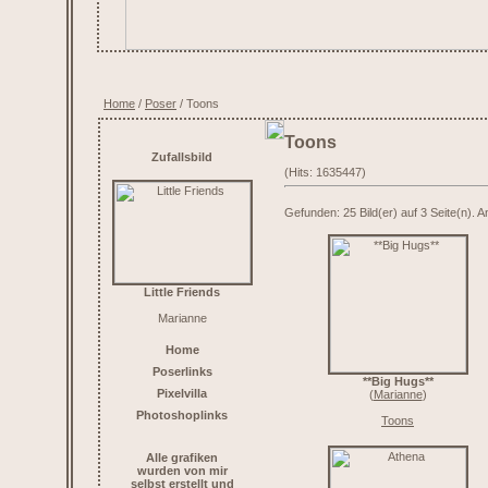
Home
/
Poser
/ Toons
Toons
Zufallsbild
(Hits: 1635447)
Gefunden: 25 Bild(er) auf 3 Seite(n). An
Little Friends
Marianne
Home
Poserlinks
**Big Hugs**
Pixelvilla
(
Marianne
)
Photoshoplinks
Toons
Alle grafiken
wurden von mir
selbst erstellt und