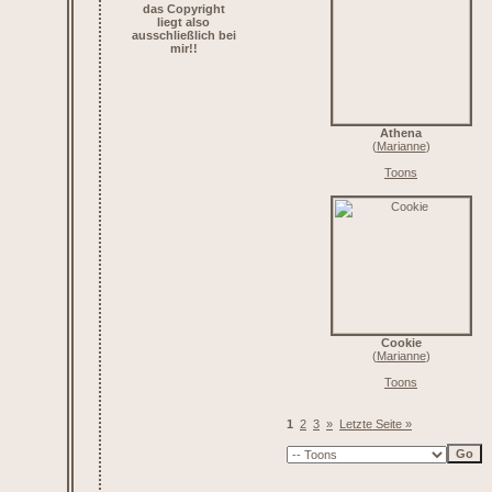
das Copyright
liegt also
ausschließlich bei
mir!!
Athena
(
Marianne
)
Toons
Cookie
(
Marianne
)
Toons
1
2
3
»
Letzte Seite »