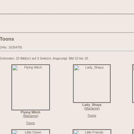
Toons
(Hits: 1635478)
Gefunden: 25 Bild(er) auf 3 Seite(n). Angezeigt: Bild 10 bis 18.
Lady_Shaya
(
Marianne
)
Flying Witch
Toons
(
Marianne
)
Toons