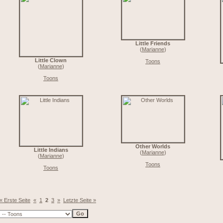
Little Friends
(
Marianne
)
Little Clown
Toons
(
Marianne
)
Toons
Other Worlds
Little Indians
(
Marianne
)
(
Marianne
)
Toons
Toons
« Erste Seite
«
1
2
3
»
Letzte Seite »