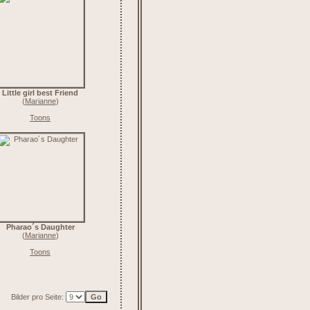
Little girl best Friend
(
Marianne
)
Toons
Pharao´s Daughter
(
Marianne
)
Toons
Bilder pro Seite: