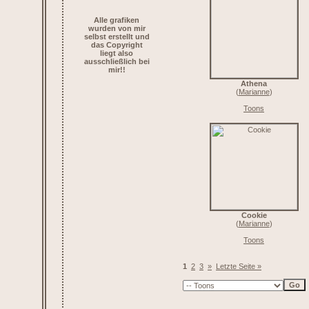
Alle grafiken
wurden von mir
selbst erstellt und
das Copyright
liegt also
ausschließlich bei
mir!!
Athena
(
Marianne
)
Toons
Cookie
(
Marianne
)
Toons
1
2
3
»
Letzte Seite »