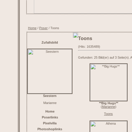
Home
/
Poser
/ Toons
Toons
Zufallsbild
(Hits: 1635489)
Gefunden: 25 Bild(er) auf 3 Seite(n). A
Seestern
Marianne
**Big Hugs**
(
Marianne
)
Home
Toons
Poserlinks
Pixelvilla
Photoshoplinks