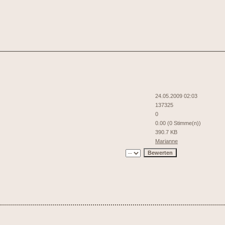
24.05.2009 02:03
137325
0
0.00 (0 Stimme(n))
390.7 KB
Marianne