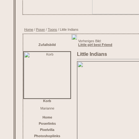
Home
/
Poser
/
Toons
/ Little Indians
Vorheriges Bild:
Zufallsbild
Little girl best Friend
Little Indians
Korb
Marianne
Home
Poserlinks
Pixelvilla
Photoshoplinks