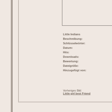
Little Indians
Beschreibung:
Schlüsselwörter:
Datum:
Hits:
Downloads:
Bewertung:
Dateigröße:
Hinzugefügt von:
Vorheriges Bild:
Little girl best Friend