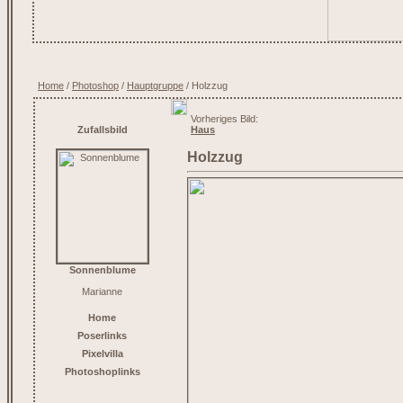
Home
/
Photoshop
/
Hauptgruppe
/ Holzzug
Vorheriges Bild:
Zufallsbild
Haus
Holzzug
Sonnenblume
Marianne
Home
Poserlinks
Pixelvilla
Photoshoplinks