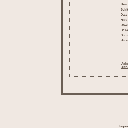
Besc
Schl
Datu
Hits:
Down
Bewe
Date
Hinz
Vorhe
Bien
Impr