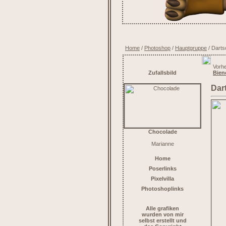
Home
/
Photoshop
/
Hauptgruppe
/ Darts
Vorhe
Zufallsbild
Bien
Dar
Chocolade
Marianne
Home
Poserlinks
Pixelvilla
Photoshoplinks
Alle grafiken
wurden von mir
selbst erstellt und