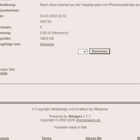
hreibung:
Nach einen tutorial aus der Hauptgruppe von Photoshopdesign.de
üsselwörter:
m:
19.03.2010 16:32
305720
loads:
0
rtung:
0.00 (0 Stimme(n))
igröße:
198.5 KB
ugefügt von:
Marianne
riges Bild:
chen
© Copyright Webdesign und Grafiken by Marianne
Powered by
4images
1.7.7
Copyright © 2002-2026
4homepages.de
Template made in
Bali
essum
Terms
About Me
M