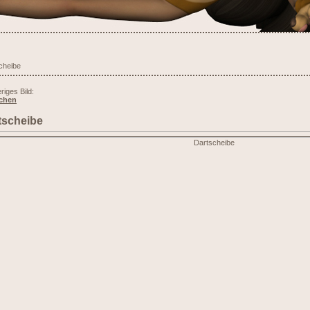
cheibe
riges Bild:
chen
tscheibe