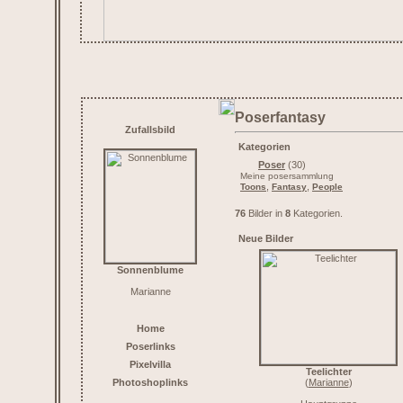
Poserfantasy
Zufallsbild
Kategorien
Poser
(30)
Meine posersammlung
,
,
Toons
Fantasy
People
76
Bilder in
8
Kategorien.
Neue Bilder
Sonnenblume
Marianne
Home
Poserlinks
Pixelvilla
Teelichter
Photoshoplinks
(
Marianne
)