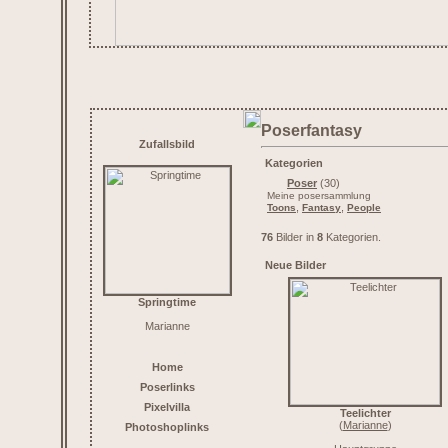
Poserfantasy
Zufallsbild
Kategorien
Poser
(30)
Meine posersammlung
,
,
Toons
Fantasy
People
76
Bilder in
8
Kategorien.
Neue Bilder
Springtime
Marianne
Home
Poserlinks
Pixelvilla
Teelichter
(
Marianne
)
Photoshoplinks