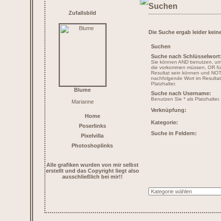
Suchen
Zufallsbild
Die Suche ergab leider keine
Suchen
Suche nach Schlüsselwort
Sie können AND benutzen, um 
die vorkommen müssen, OR für 
Resultat sein können und NOT
nachfolgende Wort im Resultat
Platzhalter.
Blume
Suche nach Username:
Benutzen Sie * als Platzhalter.
Marianne
Verknüpfung:
Home
Kategorie:
Poserlinks
Suche in Feldern:
Pixelvilla
Photoshoplinks
Alle grafiken wurden von mir selbst
erstellt und das Copyright liegt also
ausschließlich bei mir!!