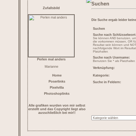
Suchen
Zufallsbild
Die Suche ergab leider keine
Suchen
Suche nach Schlüsselwort
Sie können AND benutzen, um 
die vorkommen müssen, OR für 
Resultat sein können und NOT
nachfolgende Wort im Resultat
Platzhalter.
Suche nach Username:
Perlen mal anders
Benutzen Sie * als Platzhalter.
Marianne
Verknüpfung:
Home
Kategorie:
Poserlinks
Suche in Feldern:
Pixelvilla
Photoshoplinks
Alle grafiken wurden von mir selbst
erstellt und das Copyright liegt also
ausschließlich bei mir!!